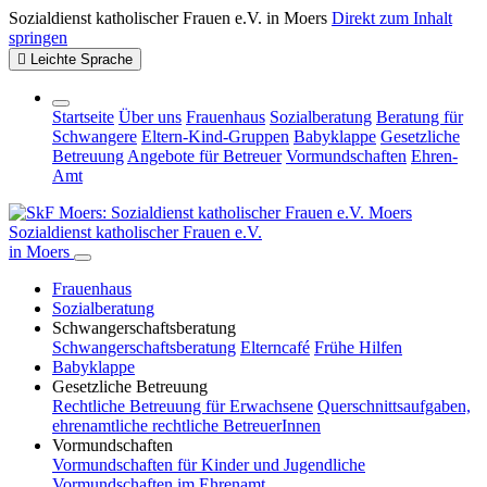
Sozialdienst katholischer Frauen e.V. in Moers
Direkt zum Inhalt
springen
Leichte Sprache
Startseite
Über uns
Frauenhaus
Sozialberatung
Beratung für
Schwangere
Eltern-Kind-Gruppen
Babyklappe
Gesetzliche
Betreuung
Angebote für Betreuer
Vormundschaften
Ehren-
Amt
Sozialdienst katholischer Frauen e.V.
in Moers
Frauenhaus
Sozialberatung
Schwangerschafts­beratung
Schwangerschafts­beratung
Elterncafé
Frühe Hilfen
Babyklappe
Gesetzliche Betreuung
Rechtliche Betreuung für Erwachsene
Querschnittsaufgaben,
ehrenamtliche rechtliche BetreuerInnen
Vormundschaften
Vormundschaften für Kinder und Jugendliche
Vormundschaften im Ehrenamt