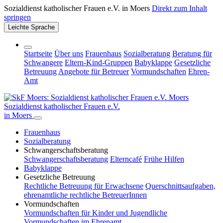
Sozialdienst katholischer Frauen e.V. in Moers
Direkt zum Inhalt
springen
Leichte Sprache
Startseite
Über uns
Frauenhaus
Sozialberatung
Beratung für
Schwangere
Eltern-Kind-Gruppen
Babyklappe
Gesetzliche
Betreuung
Angebote für Betreuer
Vormundschaften
Ehren-
Amt
Sozialdienst katholischer Frauen e.V.
in Moers
Frauenhaus
Sozialberatung
Schwangerschafts­beratung
Schwangerschafts­beratung
Elterncafé
Frühe Hilfen
Babyklappe
Gesetzliche Betreuung
Rechtliche Betreuung für Erwachsene
Querschnittsaufgaben,
ehrenamtliche rechtliche BetreuerInnen
Vormundschaften
Vormundschaften für Kinder und Jugendliche
Vormundschaften im Ehrenamt