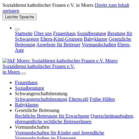
Sozialdienst katholischer Frauen e.V. in Moers
Direkt zum Inhalt
springen
Leichte Sprache
Startseite
Über uns
Frauenhaus
Sozialberatung
Beratung für
Schwangere
Eltern-Kind-Gruppen
Babyklappe
Gesetzliche
Betreuung
Angebote für Betreuer
Vormundschaften
Ehren-
Amt
Sozialdienst katholischer Frauen e.V.
in Moers
Frauenhaus
Sozialberatung
Schwangerschafts­beratung
Schwangerschafts­beratung
Elterncafé
Frühe Hilfen
Babyklappe
Gesetzliche Betreuung
Rechtliche Betreuung für Erwachsene
Querschnittsaufgaben,
ehrenamtliche rechtliche BetreuerInnen
Vormundschaften
Vormundschaften für Kinder und Jugendliche
Vormundschaften im Ehrenamt