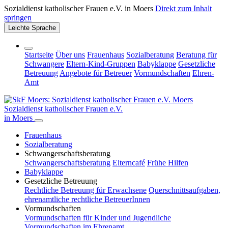
Sozialdienst katholischer Frauen e.V. in Moers
Direkt zum Inhalt
springen
Leichte Sprache
Startseite
Über uns
Frauenhaus
Sozialberatung
Beratung für
Schwangere
Eltern-Kind-Gruppen
Babyklappe
Gesetzliche
Betreuung
Angebote für Betreuer
Vormundschaften
Ehren-
Amt
Sozialdienst katholischer Frauen e.V.
in Moers
Frauenhaus
Sozialberatung
Schwangerschafts­beratung
Schwangerschafts­beratung
Elterncafé
Frühe Hilfen
Babyklappe
Gesetzliche Betreuung
Rechtliche Betreuung für Erwachsene
Querschnittsaufgaben,
ehrenamtliche rechtliche BetreuerInnen
Vormundschaften
Vormundschaften für Kinder und Jugendliche
Vormundschaften im Ehrenamt